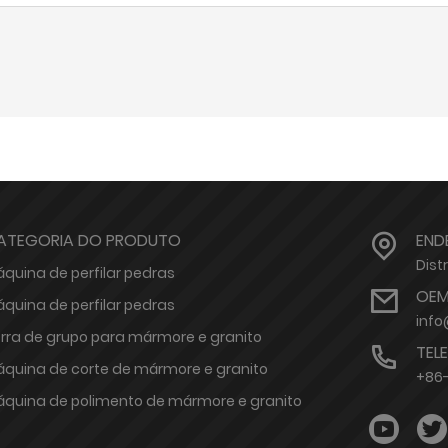
ATEGORIA DO PRODUTO
END
Dist
quina de perfilar pedras
OEM
quina de perfilar pedras
inf
rra de grupo para mármore e granito
TEL
quina de corte de mármore e granito
+86
quina de polimento de mármore e granito