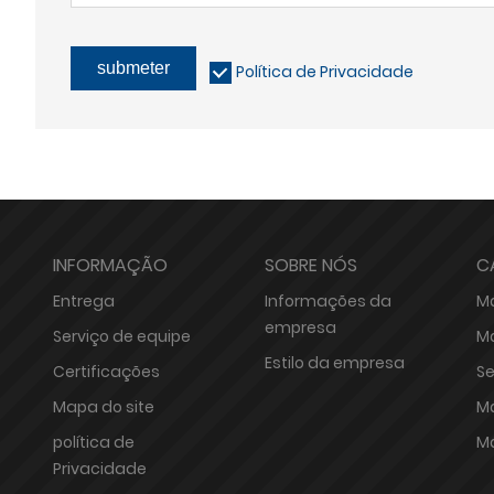
submeter
Política de Privacidade
INFORMAÇÃO
SOBRE NÓS
C
Entrega
Informações da
Má
empresa
Serviço de equipe
Má
Estilo da empresa
Certificações
Se
Mapa do site
Má
política de
Má
Privacidade