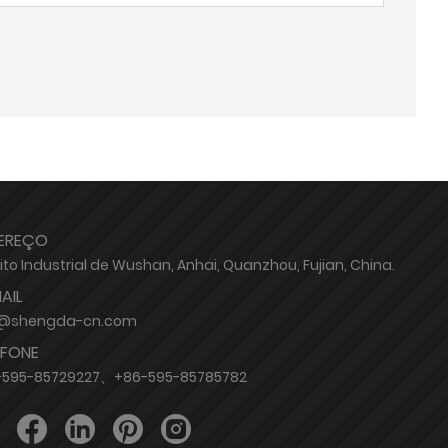
EREÇO
rito Industrial de Wushan, Anhai, Quanzhou, Fujian, China.
AIL
o@shengda-cn.com
EFONE
-595-85729227、+86-595-85785782