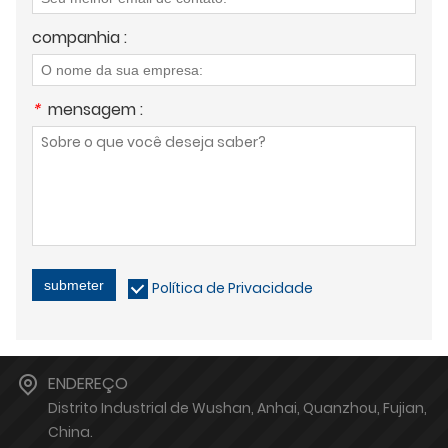
companhia :
*
mensagem :
submeter
Política de Privacidade
ENDEREÇO
Distrito Industrial de Wushan, Anhai, Quanzhou, Fujian,
China.